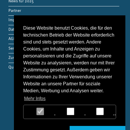
News für 2025
Partner
Impressum
Diese Website benutzt Cookies, die für den
Datenschutz
technischen Betrieb der Website erforderlich
AGB
sind und stets gesetzt werden. Andere
Service
Cookies, um Inhalte und Anzeigen zu
personalisieren und die Zugriffe auf unsere
Zum Shop
Website zu analysieren, werden nur mit Ihrer
Qualitätsmanagement
Zustimmung gesetzt. Außerdem geben wir
Informationen zu Ihrer Verwendung unserer
Website an unsere Partner für soziale
Kontakt
Medien, Werbung und Analysen weiter.
Mehr Infos
THM Medizintechnik
Hohlweg 24
23617
Stockelsdorf
Notwendig
Statistiken
Market
Tel:
0451 49 94 256
Fax:
0451 49 94 157