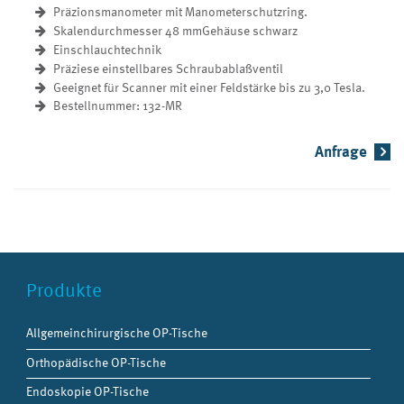
Präzionsmanometer mit Manometerschutzring.
Skalendurchmesser 48 mmGehäuse schwarz
Einschlauchtechnik
Präziese einstellbares Schraubablaßventil
Geeignet für Scanner mit einer Feldstärke bis zu 3,0 Tesla.
Bestellnummer: 132-MR
Anfrage
Produkte
Allgemeinchirurgische OP-Tische
Orthopädische OP-Tische
Endoskopie OP-Tische