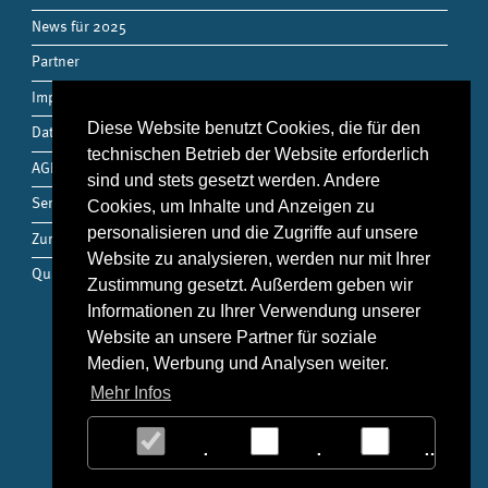
News für 2025
Partner
Impressum
Diese Website benutzt Cookies, die für den
Datenschutz
technischen Betrieb der Website erforderlich
AGB
sind und stets gesetzt werden. Andere
Service
Cookies, um Inhalte und Anzeigen zu
personalisieren und die Zugriffe auf unsere
Zum Shop
Website zu analysieren, werden nur mit Ihrer
Qualitätsmanagement
Zustimmung gesetzt. Außerdem geben wir
Informationen zu Ihrer Verwendung unserer
Website an unsere Partner für soziale
Kontakt
Medien, Werbung und Analysen weiter.
Mehr Infos
THM Medizintechnik
Hohlweg 24
23617
Stockelsdorf
Notwendig
Statistiken
Market
Tel:
0451 49 94 256