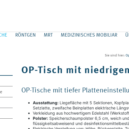
CHE
RÖNTGEN
MRT
MEDIZINISCHES MOBILIAR
Ü
Sie sind hier:
Op
OP-Tisch mit niedrige
OP-Tische mit tiefer Platteneinstel
ie
Ausstattung:
Liegefläche mit 5 Sektionen, Kopfpla
Setzlatte, zweifache Beinplatten elektrische Läng
Verkleidung aus hochwertigem Edelstahl (Werkstoff1
Polster:
Speicherschaumpolster 6,5 cm, weich und
flüssigkeitsabweisend und desinfektionsmittelbest
Elektrische Verstellung von: Höhe, Rückenplatte, T