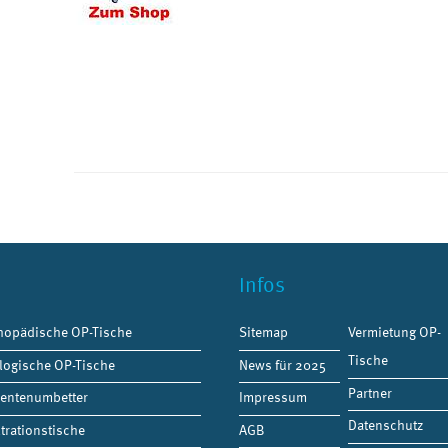
Infos
hopädische OP-Tische
Sitemap
Vermietung OP-
Tische
logische OP-Tische
News für 2025
Partner
ientenumbetter
Impressum
Datenschutz
ltrationstische
AGB