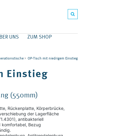
BER UNS
ZUM SHOP
erationstische
>
OP-Tisch mit niedrigem Einstieg
m Einstieg
lung (550mm)
tte, Rückenplatte, Körperbrücke,
sverschiebung der Lagerfläche
.4301), antibakteriell
 komfortabel, Bezug
ändig.
rendelenburg, Antitrendelenburg,