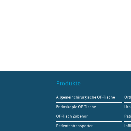
Produkte
Allgemeinchirurgische OP-Tische
Ort
Endoskopie OP-Tische
Uro
OP-Tisch Zubehör
Pat
Patiententransporter
Infi