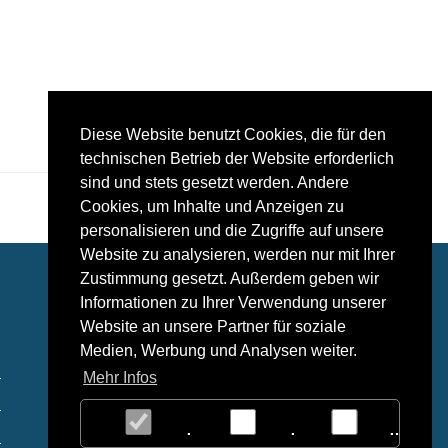
Anfrage
Diese Website benutzt Cookies, die für den
technischen Betrieb der Website erforderlich
sind und stets gesetzt werden. Andere
Cookies, um Inhalte und Anzeigen zu
personalisieren und die Zugriffe auf unsere
Website zu analysieren, werden nur mit Ihrer
Kontakt
Zustimmung gesetzt. Außerdem geben wir
Informationen zu Ihrer Verwendung unserer
THM Medizintechnik
Website an unsere Partner für soziale
Hohlweg 24
Medien, Werbung und Analysen weiter.
23617
Stockelsdorf
Mehr Infos
Tel:
0451 49 94 256
Fax:
0451 49 94 157
Notwendig
Statistiken
Market
info@thm-medizintechnik.de