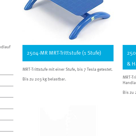
ndlauf
2504-MR MRT-Trittstufe (1 Stufe)
250
& H
MRT-Trittstufe mit einer Stufe, bis 7 Tesla getestet.
MRT-Tri
Bis zu 203 kg belastbar.
Handlau
Bis zu 